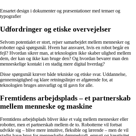
Ensartet design i dokumenter og præsentationer med temaer og
typografier
Udfordringer og etiske overvejelser
Selvom potentialet er stort, rejser samarbejdet mellem mennesker og
robotter også spørgsmål. Hvem har ansvaret, hvis en robot begår en
fejl? Hvordan sikrer man, at teknologien ikke skaber ulighed mellem
dem, der kan og ikke kan bruge den? Og hvordan bevarer man den
menneskelige kontakt i en stadig mere digital hverdag?
Disse spørgsmål kræver både tekniske og etiske svar. Uddannelse,
gennemsigtighed og klare retningslinjer er afgørende for, at
teknologien bruges ansvarligt og til gavn for alle.
Fremtidens arbejdsplads – et partnerskab
mellem menneske og maskine
Fremtidens arbejdsplads bliver ikke et valg mellem mennesker eller
robotter, men et partnerskab mellem de to. Robotterne vil fortsat
udvikle sig – blive mere intuitive, fleksible og lærende – men de vil
stadig have brug for menneskelig dømmekraft, empati og kreativitet.