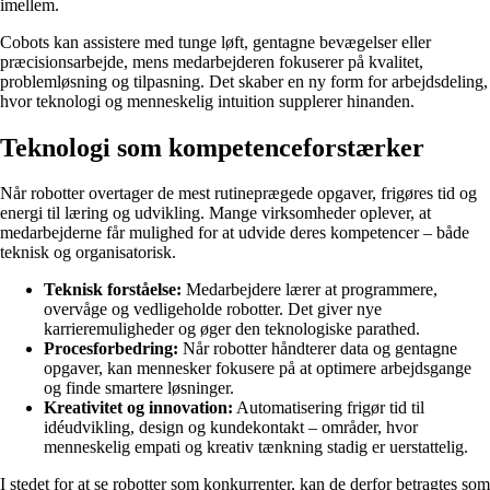
imellem.
Cobots kan assistere med tunge løft, gentagne bevægelser eller
præcisionsarbejde, mens medarbejderen fokuserer på kvalitet,
problemløsning og tilpasning. Det skaber en ny form for arbejdsdeling,
hvor teknologi og menneskelig intuition supplerer hinanden.
Teknologi som kompetenceforstærker
Når robotter overtager de mest rutineprægede opgaver, frigøres tid og
energi til læring og udvikling. Mange virksomheder oplever, at
medarbejderne får mulighed for at udvide deres kompetencer – både
teknisk og organisatorisk.
Teknisk forståelse:
Medarbejdere lærer at programmere,
overvåge og vedligeholde robotter. Det giver nye
karrieremuligheder og øger den teknologiske parathed.
Procesforbedring:
Når robotter håndterer data og gentagne
opgaver, kan mennesker fokusere på at optimere arbejdsgange
og finde smartere løsninger.
Kreativitet og innovation:
Automatisering frigør tid til
idéudvikling, design og kundekontakt – områder, hvor
menneskelig empati og kreativ tænkning stadig er uerstattelig.
I stedet for at se robotter som konkurrenter, kan de derfor betragtes som