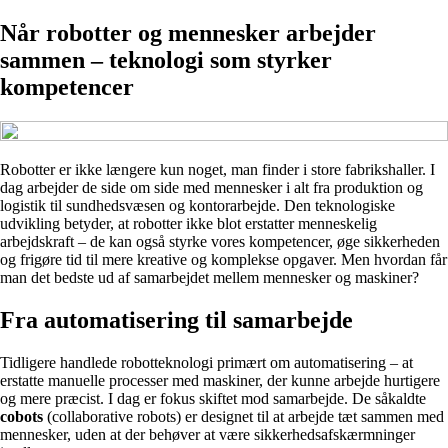
Når robotter og mennesker arbejder
sammen – teknologi som styrker
kompetencer
Robotter er ikke længere kun noget, man finder i store fabrikshaller. I
dag arbejder de side om side med mennesker i alt fra produktion og
logistik til sundhedsvæsen og kontorarbejde. Den teknologiske
udvikling betyder, at robotter ikke blot erstatter menneskelig
arbejdskraft – de kan også styrke vores kompetencer, øge sikkerheden
og frigøre tid til mere kreative og komplekse opgaver. Men hvordan får
man det bedste ud af samarbejdet mellem mennesker og maskiner?
Fra automatisering til samarbejde
Tidligere handlede robotteknologi primært om automatisering – at
erstatte manuelle processer med maskiner, der kunne arbejde hurtigere
og mere præcist. I dag er fokus skiftet mod samarbejde. De såkaldte
cobots
(collaborative robots) er designet til at arbejde tæt sammen med
mennesker, uden at der behøver at være sikkerhedsafskærmninger