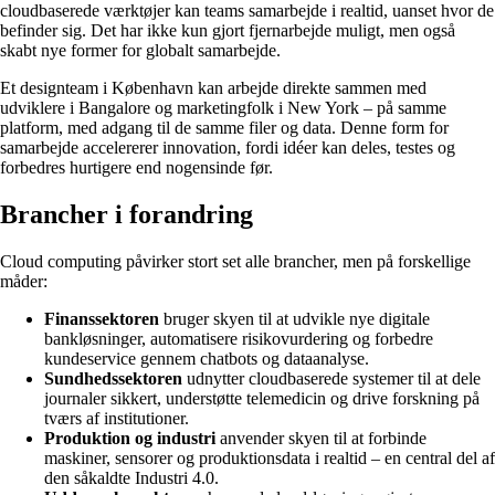
cloudbaserede værktøjer kan teams samarbejde i realtid, uanset hvor de
befinder sig. Det har ikke kun gjort fjernarbejde muligt, men også
skabt nye former for globalt samarbejde.
Et designteam i København kan arbejde direkte sammen med
udviklere i Bangalore og marketingfolk i New York – på samme
platform, med adgang til de samme filer og data. Denne form for
samarbejde accelererer innovation, fordi idéer kan deles, testes og
forbedres hurtigere end nogensinde før.
Brancher i forandring
Cloud computing påvirker stort set alle brancher, men på forskellige
måder:
Finanssektoren
bruger skyen til at udvikle nye digitale
bankløsninger, automatisere risikovurdering og forbedre
kundeservice gennem chatbots og dataanalyse.
Sundhedssektoren
udnytter cloudbaserede systemer til at dele
journaler sikkert, understøtte telemedicin og drive forskning på
tværs af institutioner.
Produktion og industri
anvender skyen til at forbinde
maskiner, sensorer og produktionsdata i realtid – en central del af
den såkaldte Industri 4.0.