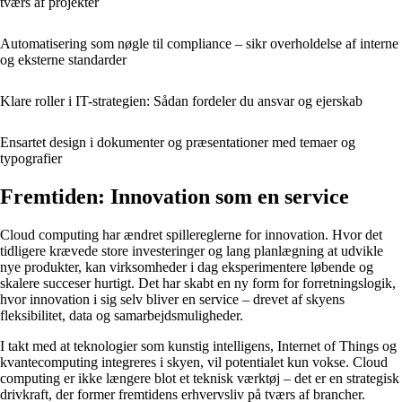
tværs af projekter
Automatisering som nøgle til compliance – sikr overholdelse af interne
og eksterne standarder
Klare roller i IT-strategien: Sådan fordeler du ansvar og ejerskab
Ensartet design i dokumenter og præsentationer med temaer og
typografier
Fremtiden: Innovation som en service
Cloud computing har ændret spillereglerne for innovation. Hvor det
tidligere krævede store investeringer og lang planlægning at udvikle
nye produkter, kan virksomheder i dag eksperimentere løbende og
skalere succeser hurtigt. Det har skabt en ny form for forretningslogik,
hvor innovation i sig selv bliver en service – drevet af skyens
fleksibilitet, data og samarbejdsmuligheder.
I takt med at teknologier som kunstig intelligens, Internet of Things og
kvantecomputing integreres i skyen, vil potentialet kun vokse. Cloud
computing er ikke længere blot et teknisk værktøj – det er en strategisk
drivkraft, der former fremtidens erhvervsliv på tværs af brancher.