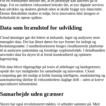
For en iværksætter betyder det, at en prototype kan lanceres på få
dage. For en etableret virksomhed betyder det, at nye digitale services
kan udvikles og skaleres globalt uden at skulle bygge nye datacentre.
Denne fleksibilitet skaber et miljø, hvor innovation ikke længere er
forbeholdt de største spillere.
Data som brændstof for udvikling
Cloud-løsninger gør det lettere at indsamle, lagre og analysere store
mængder data. Det har åbnet døren for nye former for indsigt og
beslutningsstøtte. I sundhedssektoren bruges cloudbaserede platforme
til at analysere patientdata og forudsige sygdomsforløb. I detailhandlen
anvendes data fra skyen til at forstå kundeadfærd og optimere
lagerstyring.
Når data bliver tilgængelige på tværs af afdelinger og landegrænser,
opstår der nye muligheder for samarbejde og innovation. Cloud
computing gør det muligt at koble kunstig intelligens, maskinlæring og
automatisering direkte til virksomhedens daglige drift – uden at kræve
specialiseret infrastruktur.
Samarbejde uden grænser
Skyen har også revolutioneret måden, vi arbejder sammen på. Med