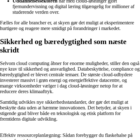
Uddannelsessektoren
har med cloud-løsninger gjort
fjernundervisning og digital læring tilgængelig for millioner af
studerende verden over.
Fælles for alle brancher er, at skyen gør det muligt at eksperimentere
hurtigere og reagere mere smidigt på forandringer i markedet.
Sikkerhed og bæredygtighed som næste
skridt
Selvom cloud computing åbner for enorme muligheder, stiller den også
nye krav til sikkerhed og ansvarlighed. Databeskyttelse, compliance og
bæredygtighed er blevet centrale temaer. De største cloud-udbydere
investerer massivt i grøn energi og energieffektive datacentre, og
mange virksomheder vælger i dag cloud-løsninger netop for at
reducere deres klimaaftryk.
Samtidig udvikles nye sikkerhedsstandarder, der gør det muligt at
beskytte data uden at hæmme innovationen. Det betyder, at skyen i
stigende grad bliver både en teknologisk og etisk platform for
fremtidens digitale udvikling.
Effektiv ressourceplanlægning: Sådan forebygger du flaskehalse på